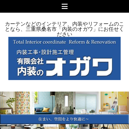
コ
メ
ン
ニ
テ
ュ
三
カーテンなどのインテリア、内装やリフォームのこ
ン
ー
となら、三重県桑名市「内装のオガワ」にお任せく
重
ツ
ださい
へ
県
ス
桑
キ
名
ッ
市
プ
内
装
の
オ
ガ
ワ