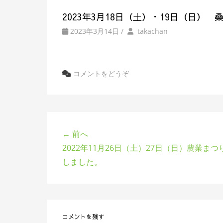
装
の
2023年3月18日（土）・19日（日
by
投
2023年3月14日
/
takachan
オ
稿
者
ガ
コメントをどうぞ
ワ
← 前へ
2022年11月26日（土）27日（日）農業ま
しました。
コメントを残す