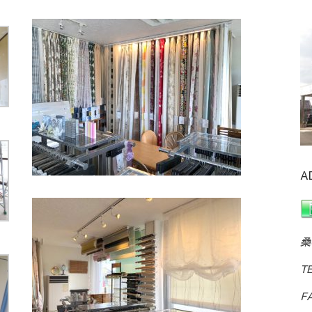
A
桑
T
FA