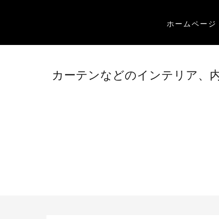
コ
ン
メ
コ
ホームページ
イ
テ
ン
ン
ン
メ
テ
ニ
ツ
ン
ュ
三
カーテンなどのインテリア、
へ
ツ
ー
ス
重
へ
キ
ス
県
ッ
キ
プ
桑
ッ
プ
名
市
内